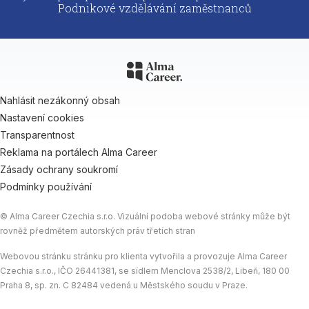
Podnikové vzdělávání zaměstnanců
Nahlásit nezákonný obsah
Nastavení cookies
Transparentnost
Reklama na portálech Alma Career
Zásady ochrany soukromí
Podmínky používání
© Alma Career Czechia s.r.o. Vizuální podoba webové stránky může být
rovněž předmětem autorských práv třetích stran
Webovou stránku stránku pro klienta vytvořila a provozuje Alma Career
Czechia s.r.o., IČO 26441381, se sídlem Menclova 2538/2, Libeň, 180 00
Praha 8, sp. zn. C 82484 vedená u Městského soudu v Praze.