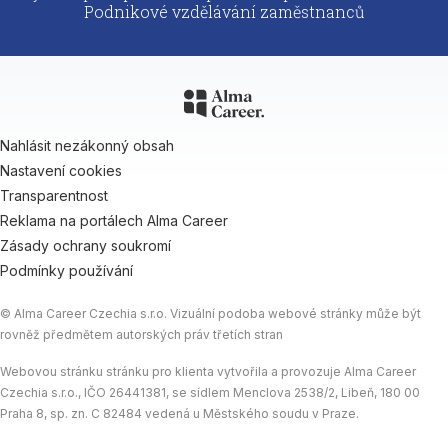
Podnikové vzdělávání zaměstnanců
Nahlásit nezákonný obsah
Nastavení cookies
Transparentnost
Reklama na portálech Alma Career
Zásady ochrany soukromí
Podmínky používání
© Alma Career Czechia s.r.o. Vizuální podoba webové stránky může být
rovněž předmětem autorských práv třetích stran
Webovou stránku stránku pro klienta vytvořila a provozuje Alma Career
Czechia s.r.o., IČO 26441381, se sídlem Menclova 2538/2, Libeň, 180 00
Praha 8, sp. zn. C 82484 vedená u Městského soudu v Praze.